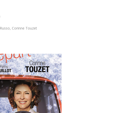
s
l Russo, Corinne Touzet