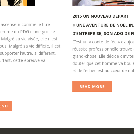
2015
UN
NOUVEAU
DEPART
n ascenseur comme le titre
« UNE AVENTURE DE NOEL I
 la femme du PDG d'une grosse
D’ENTREPRISE, SON ADO DE FI
algré sa vie aisée, elle n'est
C’est un « conte de fée » d’aujou
. Malgré sa vie difficile, il est
réussite professionnelle trouve 
upporter l'autre, si différent,
grand-chose. Elle décide d’invite
urtant, cette épreuve va
douter que cet homme va bouleve
et de l’échec est au cœur de no
READ MORE
END